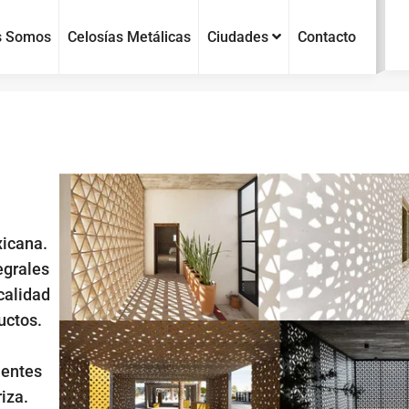
s Somos
Celosías Metálicas
Ciudades
Contacto
xicana.
egrales
calidad
uctos.
ientes
iza.