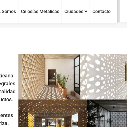
s Somos
Celosías Metálicas
Ciudades
Contacto
xicana.
egrales
calidad
uctos.
ientes
iza.