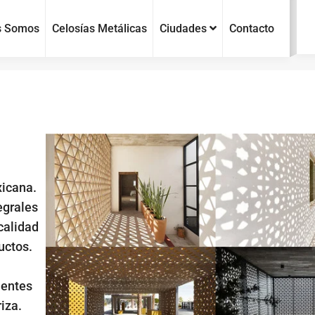
s Somos
Celosías Metálicas
Ciudades
Contacto
xicana.
egrales
calidad
uctos.
ientes
iza.