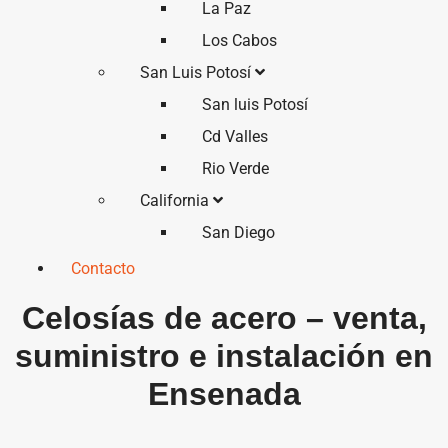
La Paz
Los Cabos
San Luis Potosí
San luis Potosí
Cd Valles
Rio Verde
California
San Diego
Contacto
Celosías de acero – venta,
suministro e instalación en
Ensenada