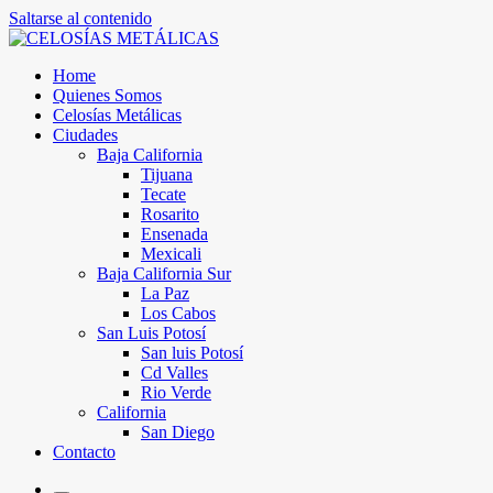
Saltarse al contenido
Home
Quienes Somos
Celosías Metálicas
Ciudades
Baja California
Tijuana
Tecate
Rosarito
Ensenada
Mexicali
Baja California Sur
La Paz
Los Cabos
San Luis Potosí
San luis Potosí
Cd Valles
Rio Verde
California
San Diego
Contacto