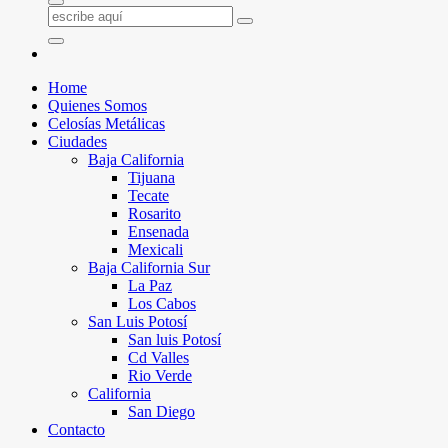
Home
Quienes Somos
Celosías Metálicas
Ciudades
Baja California
Tijuana
Tecate
Rosarito
Ensenada
Mexicali
Baja California Sur
La Paz
Los Cabos
San Luis Potosí
San luis Potosí
Cd Valles
Rio Verde
California
San Diego
Contacto