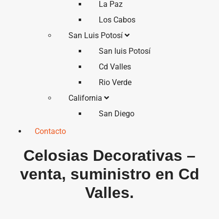
La Paz
Los Cabos
San Luis Potosí
San luis Potosí
Cd Valles
Rio Verde
California
San Diego
Contacto
Celosias Decorativas –
venta, suministro en Cd
Valles.