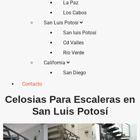
La Paz
Los Cabos
San Luis Potosí
San luis Potosí
Cd Valles
Rio Verde
California
San Diego
Contacto
Celosias Para Escaleras en
San Luis Potosí