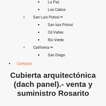
La Paz
Los Cabos
San Luis Potosí
San luis Potosí
Cd Valles
Rio Verde
California
San Diego
Contacto
Cubierta arquitectónica
(dach panel).- venta y
suministro Rosarito