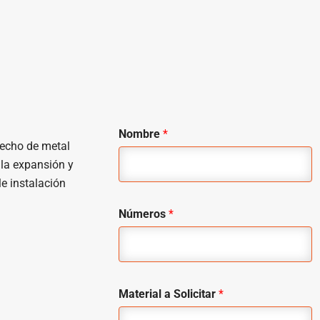
Nombre
*
 techo de metal
 la expansión y
le instalación
Números
*
Material a Solicitar
*