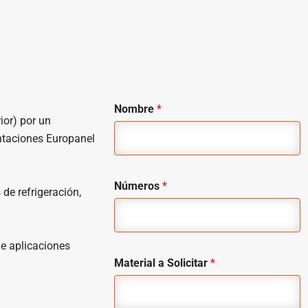
Nombre
*
ior) por un
entaciones Europanel
Números
*
de refrigeración,
de aplicaciones
Material a Solicitar
*