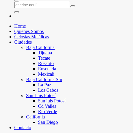
Home
Quienes Somos
Celosías Metálicas
Ciudades
Baja California
Tijuana
Tecate
Rosarito
Ensenada
Mexicali
Baja California Sur
La Paz
Los Cabos
San Luis Potosí
San luis Potosí
Cd Valles
Rio Verde
California
San Diego
Contacto