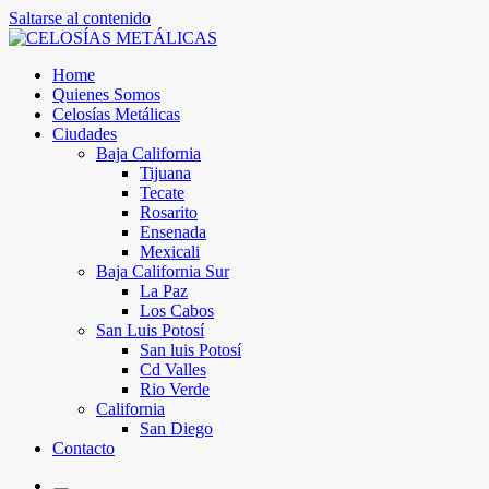
Saltarse al contenido
Home
Quienes Somos
Celosías Metálicas
Ciudades
Baja California
Tijuana
Tecate
Rosarito
Ensenada
Mexicali
Baja California Sur
La Paz
Los Cabos
San Luis Potosí
San luis Potosí
Cd Valles
Rio Verde
California
San Diego
Contacto