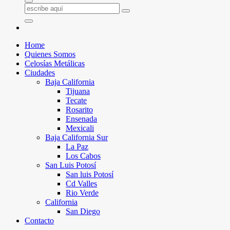
Home
Quienes Somos
Celosías Metálicas
Ciudades
Baja California
Tijuana
Tecate
Rosarito
Ensenada
Mexicali
Baja California Sur
La Paz
Los Cabos
San Luis Potosí
San luis Potosí
Cd Valles
Rio Verde
California
San Diego
Contacto