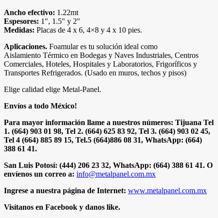
Ancho efectivo:
1.22mt
Espesores:
1″, 1.5″ y 2″
Medidas:
Placas de 4 x 6, 4×8 y 4 x 10 pies.
Aplicaciones.
Foamular es tu solución ideal como
Aislamiento Térmico en Bodegas y Naves Industriales, Centros
Comerciales, Hoteles, Hospitales y Laboratorios, Frigoríficos y
Transportes Refrigerados. (Usado en muros, techos y pisos)
Elige calidad elige Metal-Panel.
Envíos a todo México!
Para mayor información llame a nuestros números: Tijuana Tel
1. (664) 903 01 98, Tel 2. (664) 625 83 92, Tel 3. (664) 903 02 45,
Tel 4 (664) 885 89 15, Tel.5 (664)886 08 31, WhatsApp: (664)
388 61 41.
San Luis Potosí: (444) 206 23 32, WhatsApp: (664) 388 61 41. O
envíenos un correo a:
info@metalpanel.com.mx
Ingrese a nuestra página de Internet:
www.metalpanel.com.mx
Visítanos en Facebook y danos like.