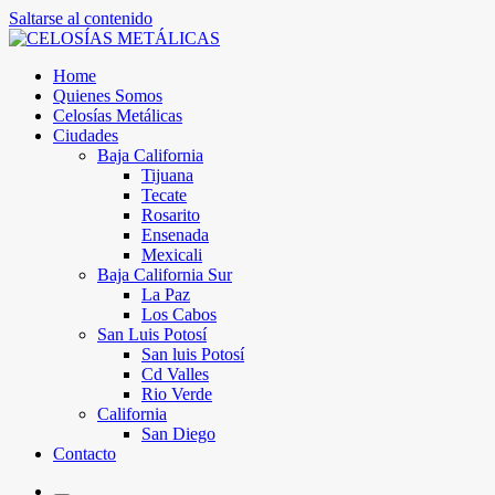
Saltarse al contenido
Home
Quienes Somos
Celosías Metálicas
Ciudades
Baja California
Tijuana
Tecate
Rosarito
Ensenada
Mexicali
Baja California Sur
La Paz
Los Cabos
San Luis Potosí
San luis Potosí
Cd Valles
Rio Verde
California
San Diego
Contacto