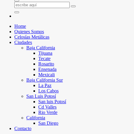
Home
Quienes Somos
Celosías Metálicas
Ciudades
Baja California
Tijuana
Tecate
Rosarito
Ensenada
Mexicali
Baja California Sur
La Paz
Los Cabos
San Luis Potosí
San luis Potosí
Cd Valles
Rio Verde
California
San Diego
Contacto