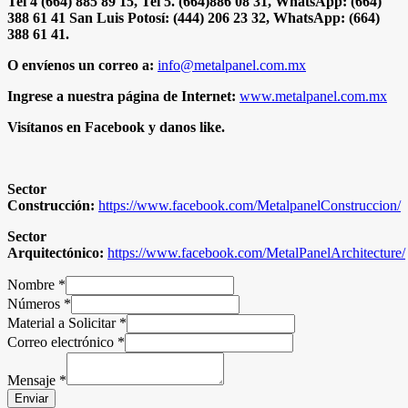
Tel 4 (664) 885 89 15, Tel 5. (664)886 08 31, WhatsApp: (664)
388 61 41 San Luis Potosí: (444) 206 23 32, WhatsApp: (664)
388 61 41.
O envíenos un correo a:
info@metalpanel.com.mx
Ingrese a nuestra página de Internet:
www.metalpanel.com.mx
Visítanos en Facebook y danos like.
Sector
Construcción:
https://www.facebook.com/MetalpanelConstruccion/
Sector
Arquitectónico:
https://www.facebook.com/MetalPanelArchitecture/
Nombre
*
Números
*
Material a Solicitar
*
Correo electrónico
*
Mensaje
*
Enviar