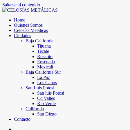
Saltarse al contenido
Home
Quienes Somos
Celosías Metálicas
Ciudades
Baja California
Tijuana
Tecate
Rosarito
Ensenada
Mexicali
Baja California Sur
La Paz
Los Cabos
San Luis Potosí
San luis Potosí
Cd Valles
Rio Verde
California
San Diego
Contacto