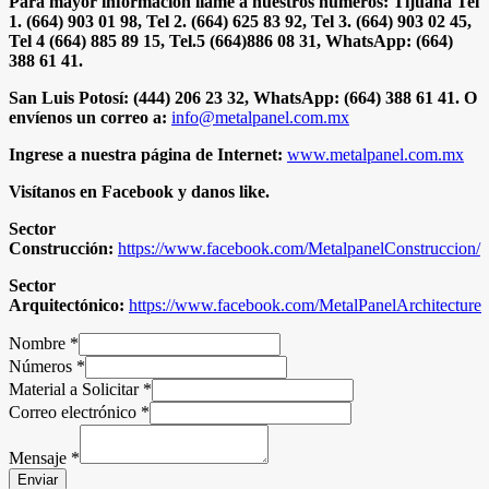
Para mayor información llame a nuestros números: Tijuana Tel
1. (664) 903 01 98, Tel 2. (664) 625 83 92, Tel 3. (664) 903 02 45,
Tel 4 (664) 885 89 15, Tel.5 (664)886 08 31, WhatsApp: (664)
388 61 41.
San Luis Potosí: (444) 206 23 32, WhatsApp: (664) 388 61 41. O
envíenos un correo a:
info@metalpanel.com.mx
Ingrese a nuestra página de Internet:
www.metalpanel.com.mx
Visítanos en Facebook y danos like.
Sector
Construcción:
https://www.facebook.com/MetalpanelConstruccion/
Sector
Arquitectónico:
https://www.facebook.com/MetalPanelArchitecture
Nombre
*
Números
*
Material a Solicitar
*
Correo electrónico
*
Mensaje
*
Enviar