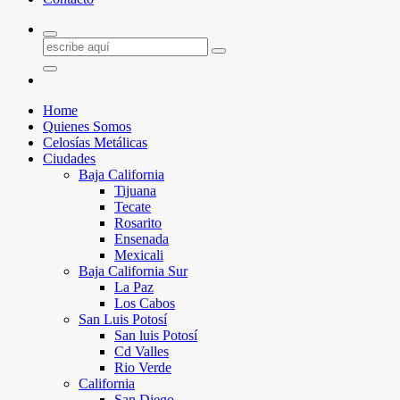
Home
Quienes Somos
Celosías Metálicas
Ciudades
Baja California
Tijuana
Tecate
Rosarito
Ensenada
Mexicali
Baja California Sur
La Paz
Los Cabos
San Luis Potosí
San luis Potosí
Cd Valles
Rio Verde
California
San Diego