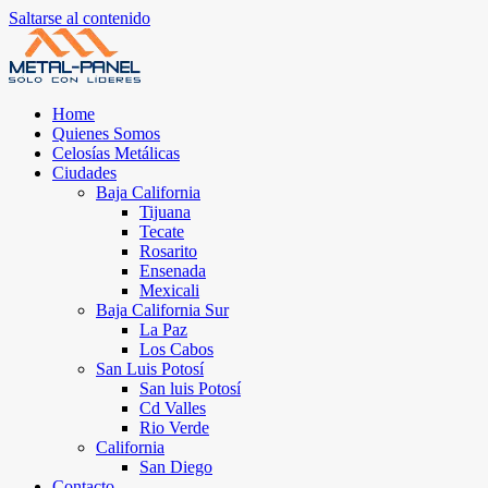
Saltarse al contenido
Home
Quienes Somos
Celosías Metálicas
Ciudades
Baja California
Tijuana
Tecate
Rosarito
Ensenada
Mexicali
Baja California Sur
La Paz
Los Cabos
San Luis Potosí
San luis Potosí
Cd Valles
Rio Verde
California
San Diego
Contacto