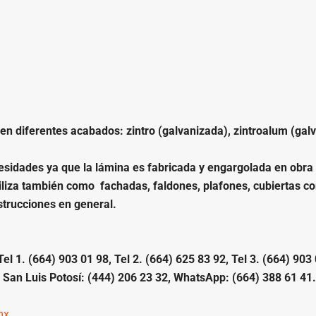
en diferentes acabados: zintro (galvanizada), zintroalum (gal
idades ya que la lámina es fabricada y engargolada en obra c
utiliza también como fachadas, faldones, plafones, cubiertas 
strucciones en general.
 1. (664) 903 01 98, Tel 2. (664) 625 83 92, Tel 3. (664) 903 
 San Luis Potosí: (444) 206 23 32, WhatsApp: (664) 388 61 41.
mx