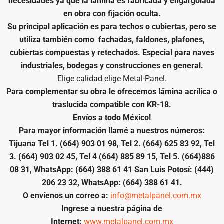
necesidades ya que la lámina es fabricada y engargolada
en obra con fijación oculta.
Su principal aplicación es para techos o cubiertas, pero se
utiliza también como fachadas, faldones, plafones,
cubiertas compuestas y retechados. Especial para naves
industriales, bodegas y construcciones en general.
Elige calidad elige Metal-Panel.
Para complementar su obra le ofrecemos
lámina acrílica o
traslucida compatible con KR-18.
Envíos a todo México!
Para mayor información llamé a nuestros números:
Tijuana Tel 1. (664) 903 01 98, Tel 2. (664) 625 83 92, Tel
3. (664) 903 02 45, Tel 4 (664) 885 89 15, Tel 5. (664)886
08 31, WhatsApp: (664) 388 61 41 San Luis Potosí: (444)
206 23 32, WhatsApp: (664) 388 61 41.
O envíenos un correo a:
info@metalpanel.com.mx
Ingrese a nuestra página de
Internet:
www.metalpanel.com.mx